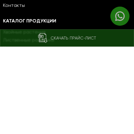
Контакты
КАТАЛОГ ПРОДУКЦИИ
Хвойные растения
СКАЧАТЬ ПРАЙС-ЛИСТ
Лиственные растения
Кустарники
Плодовые саженцы
НАШИ КОНТАКТЫ
Мансурова, 95Б c. Ават, Енбекшиказахский район,
Алматинская область
https://go.2gis.com/is4wc9
+7(701) 239 77 46
+7(747) 379 71 02