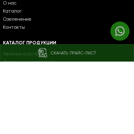
О нас
Каталог
Озеленение
Контакты
КАТАЛОГ ПРОДУКЦИИ
СКАЧАТЬ ПРАЙС-ЛИСТ
Хвойные растения
Лиственные растения
Кустарники
Плодовые саженцы
НАШИ КОНТАКТЫ
Мансурова, 95Б c. Ават, Енбекшиказахский район,
Алматинская область
https://go.2gis.com/is4wc9