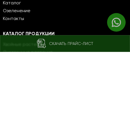
Каталог
Озеленение
Контакты
КАТАЛОГ ПРОДУКЦИИ
СКАЧАТЬ ПРАЙС-ЛИСТ
Хвойные растения
Лиственные растения
Кустарники
Плодовые саженцы
НАШИ КОНТАКТЫ
Мансурова, 95Б c. Ават, Енбекшиказахский район,
Алматинская область
https://go.2gis.com/is4wc9