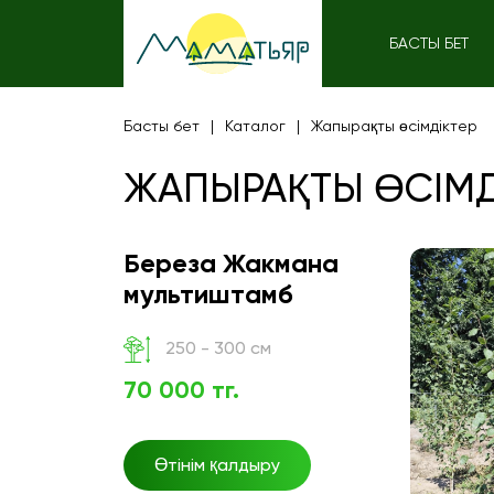
БАСТЫ БЕТ
Басты бет
Каталог
Жапырақты өсімдіктер
ЖАПЫРАҚТЫ ӨСІМД
Береза Жакмана
мультиштамб
250 - 300 см
70 000 тг.
Өтінім қалдыру