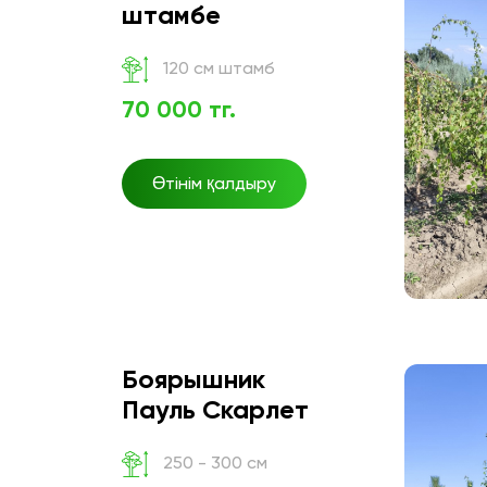
штамбе
120 см штамб
70 000 тг.
Өтінім қалдыру
Боярышник
Пауль Скарлет
250 - 300 см