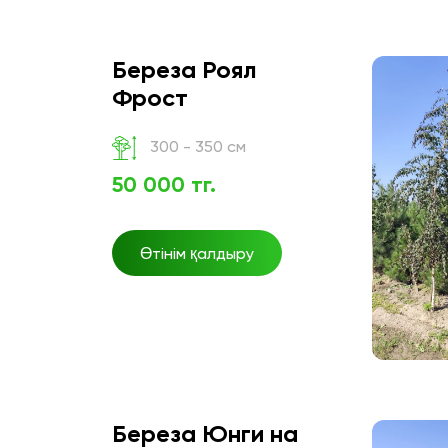
Береза Роял
Фрост
300 - 350 см
50 000 тг.
Өтінім қалдыру
Береза Юнги на